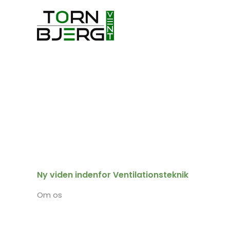
Gå
til
indholdet
Ny viden indenfor Ventilationsteknik
Om os