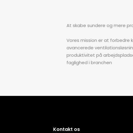
At skabe sundere og mere pro
Vores mission er at forbedre 
avancerede ventilationsløsni
produktivitet på arbejdspladse
faglighed i branchen
Kontakt os