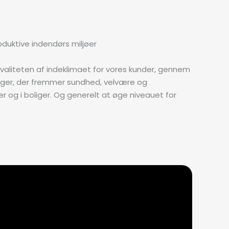
duktive indendørs miljøer
kvaliteten af indeklimaet for vores kunder, gennem
nger, der fremmer sundhed, velvære og
r og i boliger. Og generelt at øge niveauet for